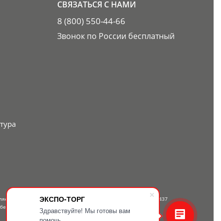
СВЯЗАТЬСЯ С НАМИ
8 (800) 550-44-66
Звонок по России бесплатный
тура
ЭКСПО-ТОРГ
вляется публичной офертой, определяемой положениями Статьи 437
 бесплатному телефону — 8-800-550-44-66.
Здравствуйте! Мы готовы вам
помочь.