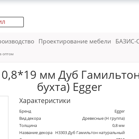
ИЛ
роизводство
Проектирование мебели
БАЗИС-
а оптом
 0,8*19 мм Дуб Гамильтон
бухта) Egger
Характеристики
Бренд
Egger
Вид декора
Древесные (Н группа)
Толщина
0,8 мм
Название декора
H3303 Дуб Гамильтон натуральный