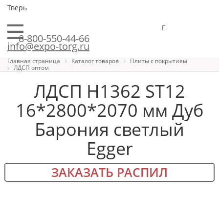
Тверь
8-800-550-44-66
info@expo-torg.ru
Главная страница
Каталог товаров
Плиты с покрытием
ЛДСП оптом
ЛДСП H1362 ST12
16*2800*2070 мм Дуб
Барония светлый
Egger
ЗАКАЗАТЬ РАСПИЛ