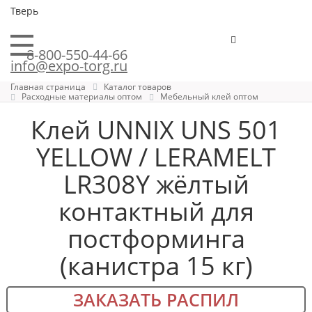
Тверь
8-800-550-44-66
info@expo-torg.ru
Главная страница
Каталог товаров
Расходные материалы оптом
Мебельный клей оптом
Клей UNNIX UNS 501
YELLOW / LERAMELT
LR308Y жёлтый
контактный для
постформинга
(канистра 15 кг)
ЗАКАЗАТЬ РАСПИЛ