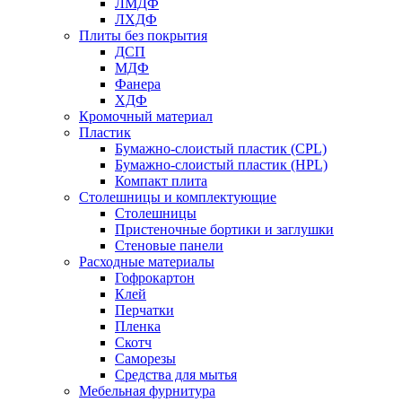
ЛМДФ
ЛХДФ
Плиты без покрытия
ДСП
МДФ
Фанера
ХДФ
Кромочный материал
Пластик
Бумажно-слоистый пластик (CPL)
Бумажно-слоистый пластик (HPL)
Компакт плита
Столешницы и комплектующие
Столешницы
Пристеночные бортики и заглушки
Стеновые панели
Расходные материалы
Гофрокартон
Клей
Перчатки
Пленка
Скотч
Саморезы
Средства для мытья
Мебельная фурнитура