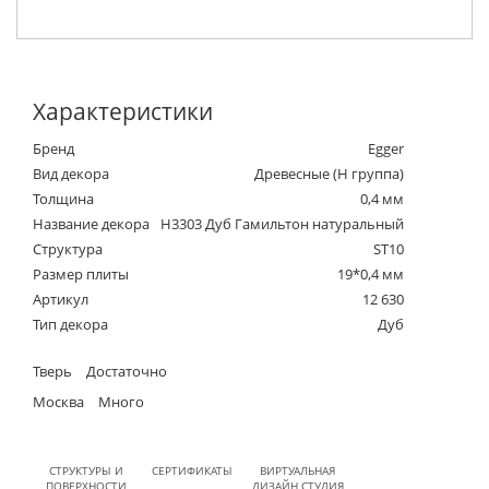
Характеристики
Бренд
Egger
Вид декора
Древесные (Н группа)
Толщина
0,4 мм
Название декора
H3303 Дуб Гамильтон натуральный
Структура
ST10
Размер плиты
19*0,4 мм
Артикул
12 630
Тип декора
Дуб
Тверь
Достаточно
Москва
Много
СТРУКТУРЫ И
СЕРТИФИКАТЫ
ВИРТУАЛЬНАЯ
ПОВЕРХНОСТИ
ДИЗАЙН СТУДИЯ