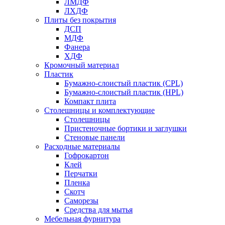
ЛМДФ
ЛХДФ
Плиты без покрытия
ДСП
МДФ
Фанера
ХДФ
Кромочный материал
Пластик
Бумажно-слоистый пластик (CPL)
Бумажно-слоистый пластик (HPL)
Компакт плита
Столешницы и комплектующие
Столешницы
Пристеночные бортики и заглушки
Стеновые панели
Расходные материалы
Гофрокартон
Клей
Перчатки
Пленка
Скотч
Саморезы
Средства для мытья
Мебельная фурнитура