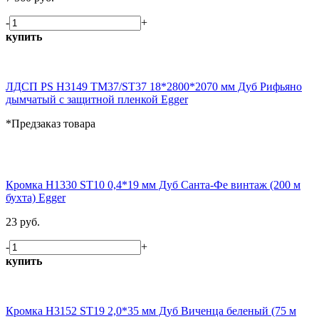
-
+
купить
ЛДСП PS H3149 TM37/ST37 18*2800*2070 мм Дуб Рифьяно
дымчатый с защитной пленкой Egger
*Предзаказ товара
Кромка H1330 ST10 0,4*19 мм Дуб Санта-Фе винтаж (200 м
бухта) Egger
23 руб.
-
+
купить
Кромка H3152 ST19 2,0*35 мм Дуб Виченца беленый (75 м