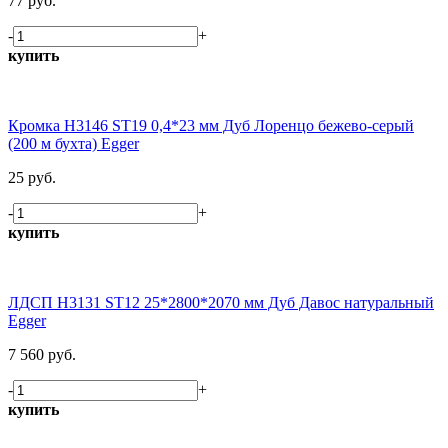
77 руб.
-
+
купить
Кромка H3146 ST19 0,4*23 мм Дуб Лоренцо бежево-серый
(200 м бухта) Egger
25 руб.
-
+
купить
ЛДСП H3131 ST12 25*2800*2070 мм Дуб Давос натуральный
Egger
7 560 руб.
-
+
купить