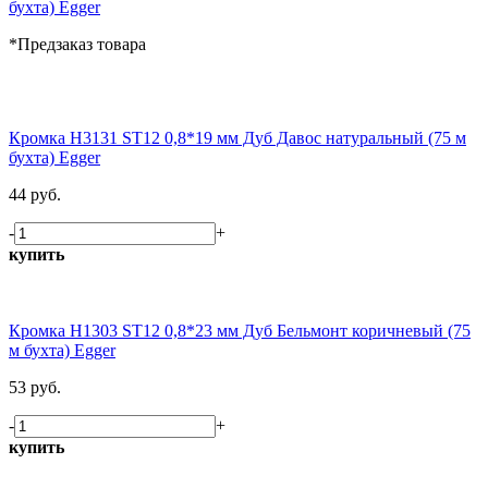
бухта) Egger
*Предзаказ товара
Кромка H3131 ST12 0,8*19 мм Дуб Давос натуральный (75 м
бухта) Egger
44 руб.
-
+
купить
Кромка H1303 ST12 0,8*23 мм Дуб Бельмонт коричневый (75
м бухта) Egger
53 руб.
-
+
купить