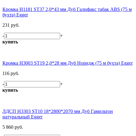
Кромка H1181 ST37 2,0*43 мм Дуб Галифакс табак ABS (75 м
бухта) Egger
231 руб.
-
+
купить
Кромка H3003 ST19 2,0*28 мм Дуб Норидж (75 м бухта) Egger
116 руб.
-
+
купить
ЛДСП H3303 ST10 18*2800*2070 мм Дуб Гамильтон
натуральный Egger
5 860 руб.