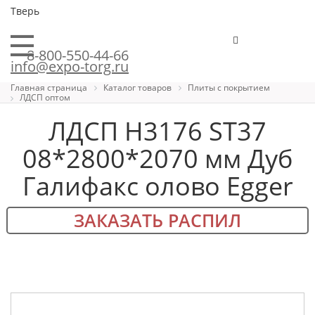
Тверь
8-800-550-44-66
info@expo-torg.ru
Главная страница
Каталог товаров
Плиты с покрытием
ЛДСП оптом
ЛДСП H3176 ST37
08*2800*2070 мм Дуб
Галифакс олово Egger
ЗАКАЗАТЬ РАСПИЛ