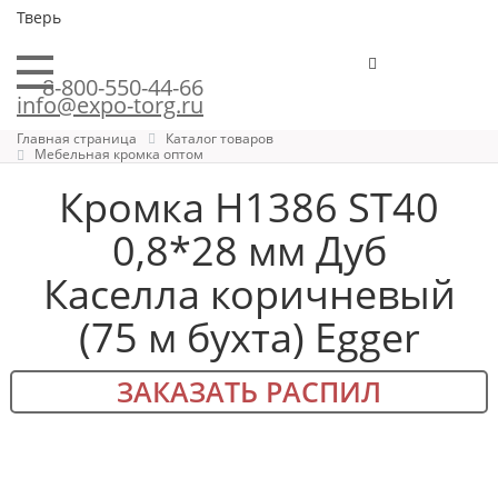
Тверь
8-800-550-44-66
info@expo-torg.ru
Главная страница
Каталог товаров
Мебельная кромка оптом
Кромка H1386 ST40
0,8*28 мм Дуб
Каселла коричневый
(75 м бухта) Egger
ЗАКАЗАТЬ РАСПИЛ