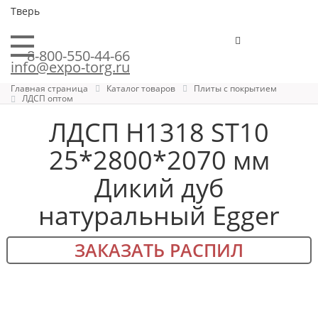
Тверь
8-800-550-44-66
info@expo-torg.ru
Главная страница
Каталог товаров
Плиты с покрытием
ЛДСП оптом
ЛДСП H1318 ST10
25*2800*2070 мм
Дикий дуб
натуральный Egger
ЗАКАЗАТЬ РАСПИЛ