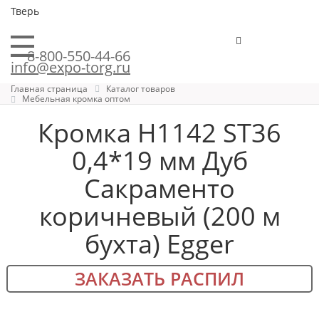
Тверь
8-800-550-44-66
info@expo-torg.ru
Главная страница
Каталог товаров
Мебельная кромка оптом
Кромка H1142 ST36
0,4*19 мм Дуб
Сакраменто
коричневый (200 м
бухта) Egger
ЗАКАЗАТЬ РАСПИЛ