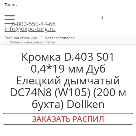
Тверь
8-800-550-44-66
info@expo-torg.ru
Главная страница
Каталог товаров
Мебельная кромка оптом
Кромка D.403 S01
0,4*19 мм Дуб
Елецкий дымчатый
DC74N8 (W105) (200 м
бухта) Dollken
ЗАКАЗАТЬ РАСПИЛ