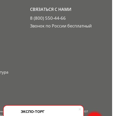
СВЯЗАТЬСЯ С НАМИ
8 (800) 550-44-66
Звонок по России бесплатный
тура
ЭКСПО-ТОРГ
вляется публичной офертой, определяемой положениями Статьи 437
 бесплатному телефону — 8-800-550-44-66.