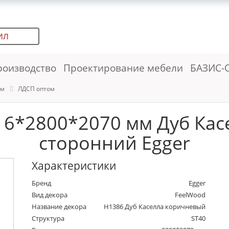
ИЛ
роизводство
Проектирование мебели
БАЗИС-
ем
ЛДСП оптом
6*2800*2070 мм Дуб Кас
сторонний Egger
Характеристики
Бренд
Egger
Вид декора
FeelWood
Название декора
H1386 Дуб Каселла коричневый
Структура
ST40