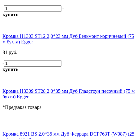
-
+
купить
Кромка H1303 ST12 2,0*23 мм Дуб Бельмонт коричневый (75
м бухта) Egger
81 руб.
-
+
купить
Кромка H3309 ST28 2,0*35 мм Дуб Гладстоун песочный (75 м
бухта) Egger
*Предзаказ товара
Кромка 8921 BS 2,0*35 мм Дуб Феррара DCP763T (W087) (25