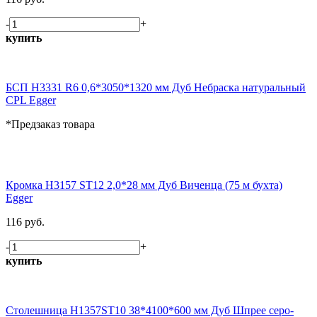
-
+
купить
БСП H3331 R6 0,6*3050*1320 мм Дуб Небраска натуральный
CPL Egger
*Предзаказ товара
Кромка H3157 ST12 2,0*28 мм Дуб Виченца (75 м бухта)
Egger
116 руб.
-
+
купить
Столешница H1357ST10 38*4100*600 мм Дуб Шпрее серо-