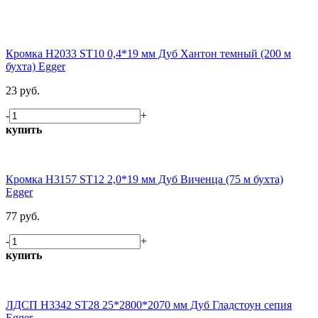
Кромка H2033 ST10 0,4*19 мм Дуб Хантон темный (200 м
бухта) Egger
23 руб.
-
+
купить
Кромка H3157 ST12 2,0*19 мм Дуб Виченца (75 м бухта)
Egger
77 руб.
-
+
купить
ЛДСП H3342 ST28 25*2800*2070 мм Дуб Гладстоун сепия
Egger