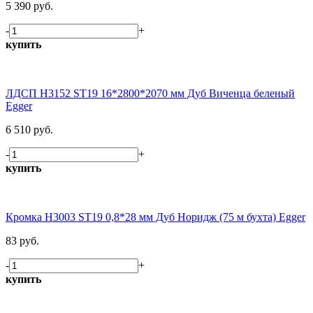
5 390 руб.
-
+
купить
ЛДСП H3152 ST19 16*2800*2070 мм Дуб Виченца беленый
Egger
6 510 руб.
-
+
купить
Кромка H3003 ST19 0,8*28 мм Дуб Норидж (75 м бухта) Egger
83 руб.
-
+
купить