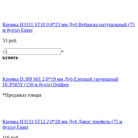
Кромка H3331 ST10 0,8*23 мм Дуб Небраска натуральный (75
м бухта) Egger
53 руб.
-
+
купить
Кромка D.309 S01 2,0*19 мм Дуб Елецкий гречишный
DCP583Y (150 м бухта) Dollken
*Предзаказ товара
Кромка H3133 ST12 2,0*28 мм Дуб Давос трюфель (75 м
бухта) Egger
116 руб.