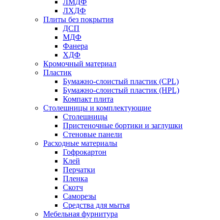
ЛМДФ
ЛХДФ
Плиты без покрытия
ДСП
МДФ
Фанера
ХДФ
Кромочный материал
Пластик
Бумажно-слоистый пластик (CPL)
Бумажно-слоистый пластик (HPL)
Компакт плита
Столешницы и комплектующие
Столешницы
Пристеночные бортики и заглушки
Стеновые панели
Расходные материалы
Гофрокартон
Клей
Перчатки
Пленка
Скотч
Саморезы
Средства для мытья
Мебельная фурнитура