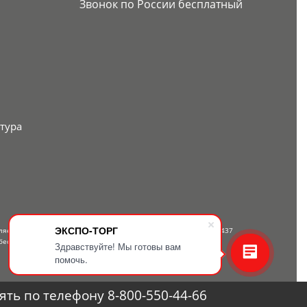
Звонок по России бесплатный
тура
ЭКСПО-ТОРГ
вляется публичной офертой, определяемой положениями Статьи 437
бесплатному телефону — 8-800-550-44-66.
Здравствуйте! Мы готовы вам
помочь.
ть по телефону 8-800-550-44-66