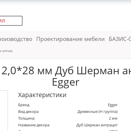
ИЛ
роизводство
Проектирование мебели
БАЗИС-
а оптом
2,0*28 мм Дуб Шерман ан
Egger
Характеристики
Бренд
Egger
Вид декора
Древесные (Н группа)
Толщина
2 мм
Название декора
Дуб Шерман антрацит