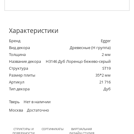
Характеристики
Бренд
Egger
Вид декора
Древесные (Н группа)
Толщина
2 мм
Название декора
H3146 Дуб Лоренцо бежево-серый
Структура
ST19
Размер плиты
35*2 мм
Артикул
21 716
Тип декора
Дуб
Тверь
Нет в наличии
Москва
Достаточно
СТРУКТУРЫ И
СЕРТИФИКАТЫ
ВИРТУАЛЬНАЯ
ПОВЕРХНОСТИ
ДИЗАЙН СТУДИЯ