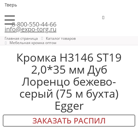
Тверь
8-800-550-44-66
info@expo-torg.ru
Главная страница
Каталог товаров
Мебельная кромка оптом
Кромка H3146 ST19
2,0*35 мм Дуб
Лоренцо бежево-
серый (75 м бухта)
Egger
ЗАКАЗАТЬ РАСПИЛ