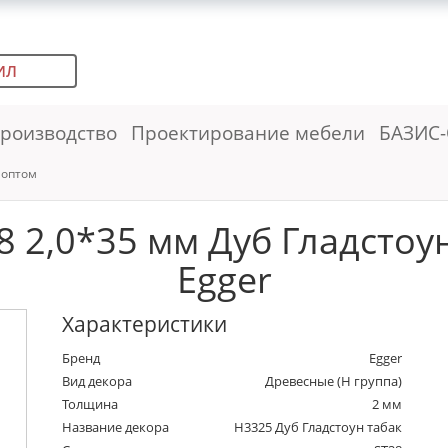
ИЛ
роизводство
Проектирование мебели
БАЗИС-
 оптом
 2,0*35 мм Дуб Гладстоун 
Egger
Характеристики
Бренд
Egger
Вид декора
Древесные (Н группа)
Толщина
2 мм
Название декора
H3325 Дуб Гладстоун табак