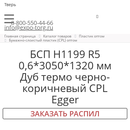
Тверь
8-800-550-44-66
info@expo-torg.ru
Главная страница
Каталог товаров
Пластик оптом
Бумажно-слоистый пластик (CPL) оптом
БСП H1199 R5
0,6*3050*1320 мм
Дуб термо черно-
коричневый CPL
Egger
ЗАКАЗАТЬ РАСПИЛ