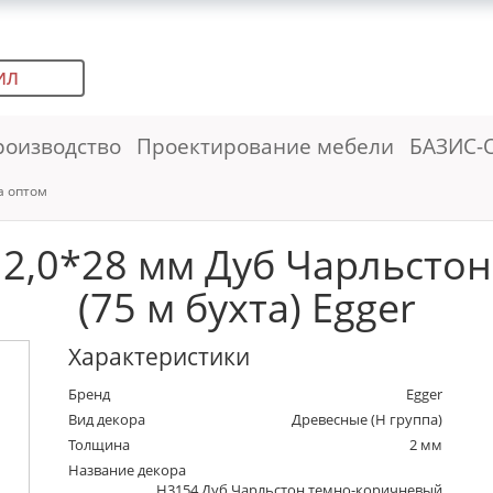
ИЛ
роизводство
Проектирование мебели
БАЗИС-
а оптом
 2,0*28 мм Дуб Чарльсто
(75 м бухта) Egger
Характеристики
Бренд
Egger
Вид декора
Древесные (Н группа)
Толщина
2 мм
Название декора
H3154 Дуб Чарльстон темно-коричневый