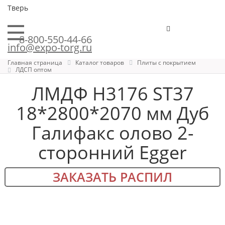
Тверь
8-800-550-44-66
info@expo-torg.ru
Главная страница
Каталог товаров
Плиты с покрытием
ЛДСП оптом
ЛМДФ H3176 ST37
18*2800*2070 мм Дуб
Галифакс олово 2-
сторонний Egger
ЗАКАЗАТЬ РАСПИЛ