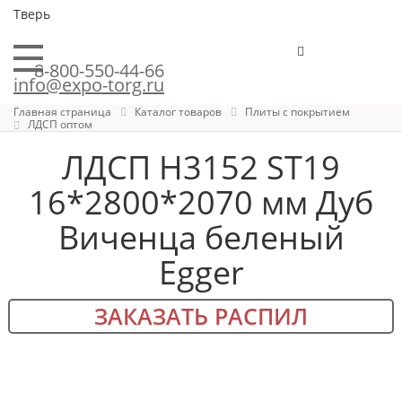
Тверь
8-800-550-44-66
info@expo-torg.ru
Главная страница
Каталог товаров
Плиты с покрытием
ЛДСП оптом
ЛДСП H3152 ST19
16*2800*2070 мм Дуб
Виченца беленый
Egger
ЗАКАЗАТЬ РАСПИЛ