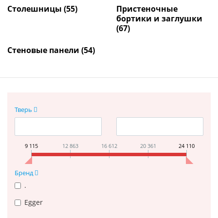
Столешницы
(55)
Пристеночные
бортики и заглушки
(67)
Стеновые панели
(54)
Тверь
9 115
12 863
16 612
20 361
24 110
Бренд
.
Egger