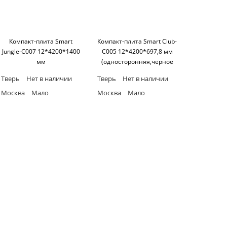
Компакт-плита Smart
Компакт-плита Smart Club-
Jungle-C007 12*4200*1400
C005 12*4200*697,8 мм
мм
(односторонняя,черное
(односторонняя,черное
основание) SM'art
Тверь
Нет в наличии
Тверь
Нет в наличии
основание) SM'art
Москва
Мало
Москва
Мало