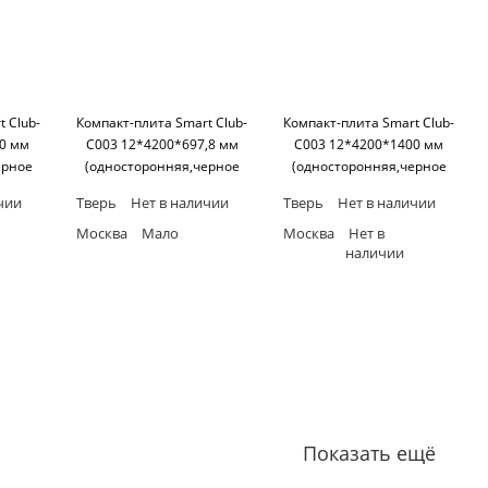
 Club-
Компакт-плита Smart Club-
Компакт-плита Smart Club-
00 мм
C003 12*4200*697,8 мм
C003 12*4200*1400 мм
ерное
(односторонняя,черное
(односторонняя,черное
art
основание) SM'art
основание) SM'art
чии
Тверь
Нет в наличии
Тверь
Нет в наличии
Москва
Мало
Москва
Нет в
наличии
Показать ещё