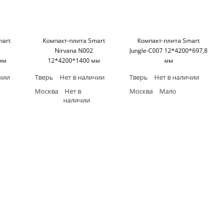
mart
Компакт-плита Smart
Компакт-плита Smart
Nirvana N002
Jungle-C007 12*4200*697,8
мм
12*4200*1400 мм
мм
ерное
(односторонняя,черное
(односторонняя,черное
чии
Тверь
Нет в наличии
Тверь
Нет в наличии
art
основание) SM'art
основание) SM'art
Москва
Нет в
Москва
Мало
наличии