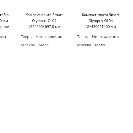
t Rio-
Компакт-плита Smart
Компакт-плита Smart
0 мм
Olympus-OL04
Olympus-OL04
ерное
12*4200*697,8 мм
12*4200*1400 мм
art
(односторонняя,черное
(односторонняя,черное
чии
Тверь
Нет в наличии
Тверь
Нет в наличии
основание) SM'art
основание) SM'art
Москва
Мало
Москва
Мало