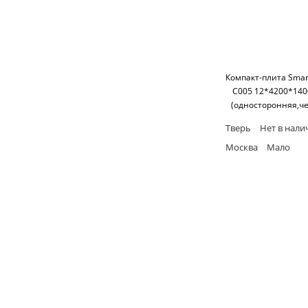
Компакт-плита Smart
C005 12*4200*14
(односторонняя,ч
основание) SM'
Тверь
Нет в нали
Москва
Мало