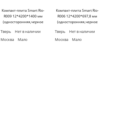
Компакт-плита Smart Rio-
Компакт-плита Smart Rio-
R009 12*4200*1400 мм
R006 12*4200*697,8 мм
(односторонняя,черное
(односторонняя,черное
основание) SM'art
основание) SM'art
Тверь
Нет в наличии
Тверь
Нет в наличии
Москва
Мало
Москва
Мало