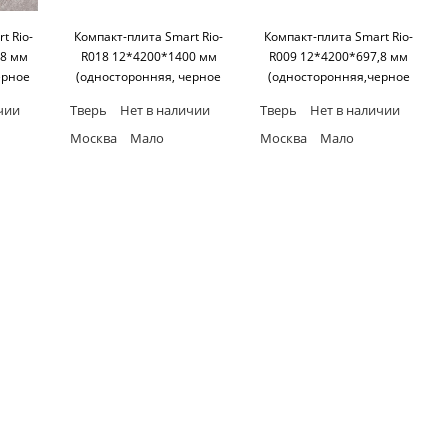
t Rio-
Компакт-плита Smart Rio-
Компакт-плита Smart Rio-
,8 мм
R018 12*4200*1400 мм
R009 12*4200*697,8 мм
ерное
(односторонняя, черное
(односторонняя,черное
art
основание) SM'art
основание) SM'art
чии
Тверь
Нет в наличии
Тверь
Нет в наличии
Москва
Мало
Москва
Мало