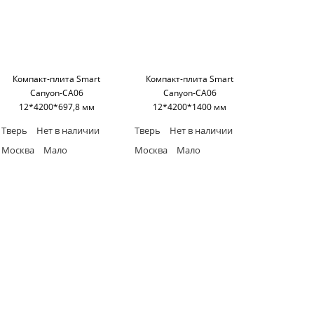
Компакт-плита Smart
Компакт-плита Smart
Canyon-CA06
Canyon-CA06
12*4200*697,8 мм
12*4200*1400 мм
(односторонняя, черное
(односторонняя, черное
Тверь
Нет в наличии
Тверь
Нет в наличии
основание) SM'art
основание) SM'art
Москва
Мало
Москва
Мало