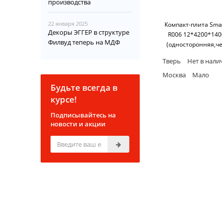
производства
22 января 2025
Компакт-плита Smar
Декоры ЭГГЕР в структуре
R006 12*4200*140
Филвуд теперь на МДФ
(односторонняя,ч
основание) SM'
Тверь
Нет в нали
Москва
Мало
Будьте всегда в
курсе!
Подписывайтесь на
новости и акции