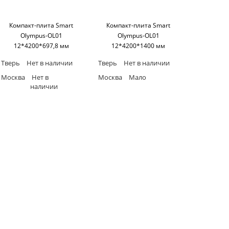
Компакт-плита Smart
Компакт-плита Smart
Olympus-OL01
Olympus-OL01
12*4200*697,8 мм
12*4200*1400 мм
(односторонняя,черное
(односторонняя,черное
Тверь
Нет в наличии
Тверь
Нет в наличии
основание) SM'art
основание) SM'art
Москва
Нет в
Москва
Мало
наличии