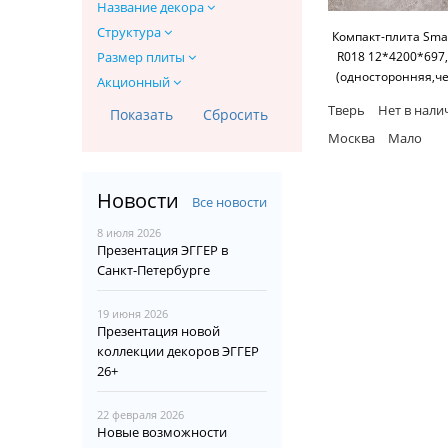
Название декора
Структура
Компакт-плита Smar
R018 12*4200*697
Размер плиты
(односторонняя,ч
Акционный
основание) SM'
Тверь
Нет в нали
Москва
Мало
Новости
Все новости
8 июля 2026
Презентация ЭГГЕР в
Санкт-Петербурге
19 июня 2026
Презентация новой
коллекции декоров ЭГГЕР
26+
22 февраля 2026
Новые возможности